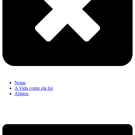
Notas
A Vida como ela foi
Artigos