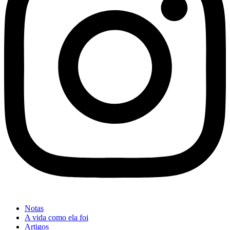
Notas
A vida como ela foi
Artigos