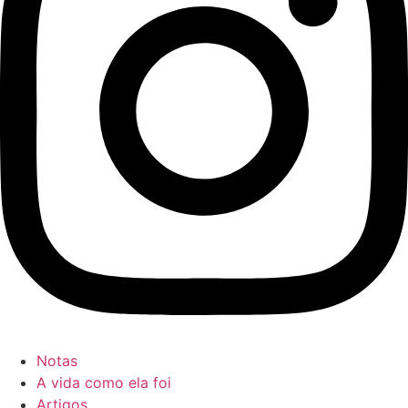
Notas
A vida como ela foi
Artigos