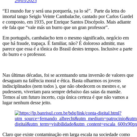
29/05/2025
“El mundo fue y será una porquería, ya lo sé”. Parte da letra do
imortal tango Seiglo Veinte Cambalache, cantado por Carlos Gardel
e composto, em 1935, por Enrique Santos Discépolo. Mais adiante
ele fala que “vale más un burro que un gran professor”.
Em português, cambalacho tem o mesmo significado, negócio em
que há fraude, trapaça. É familiar, não? É doloroso admitir, mas
parece que essa é a tônica do Brasil destes tempos. Inclusive a parte
do burro e o professor.
Nas últimas décadas, foi se acentuando uma inversão de valores que
desaguam na falência moral e ética. Basta olharmos os jovens
indisciplinados (nem todos ), que não obedecem os mestres e, se
pudessem, viveriam para sempre debaixo das saias da mamãe.
Temos aí um futuro incerto, cuja única certeza é que não vamos a
lugar nenhum desse jeito.
Claro que existe contaminação em larga escala na sociedade como