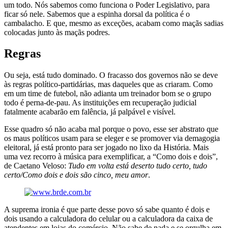
um todo. Nós sabemos como funciona o Poder Legislativo, para
ficar só nele. Sabemos que a espinha dorsal da política é o
cambalacho. E que, mesmo as exceções, acabam como maçãs sadias
colocadas junto às maçãs podres.
Regras
Ou seja, está tudo dominado. O fracasso dos governos não se deve
às regras político-partidárias, mas daqueles que as criaram. Como
em um time de futebol, não adianta um treinador bom se o grupo
todo é perna-de-pau. As instituições em recuperação judicial
fatalmente acabarão em falência, já palpável e visível.
Esse quadro só não acaba mal porque o povo, esse ser abstrato que
os maus políticos usam para se eleger e se promover via demagogia
eleitoral, já está pronto para ser jogado no lixo da História. Mais
uma vez recorro à música para exemplificar, a “Como dois e dois”,
de Caetano Veloso:
Tudo em volta está deserto tudo certo, tudo
certo/Como dois e dois são cinco, meu amor
.
A suprema ironia é que parte desse povo só sabe quanto é dois e
dois usando a calculadora do celular ou a calculadora da caixa de
atendentes em lojas do comércio. Não sabe de nada e se orgulha em