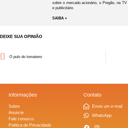
sobre o mercado acionário, o Pregão, na TV
e publicitário.
SAIBA +
DEIXE SUA OPINIÃO
O pulo do tomateiro
Informações
Contato
Sobre
Envie um e-mail
Anuncie
WhatsApp
Fale conosco
Política de Privacidade