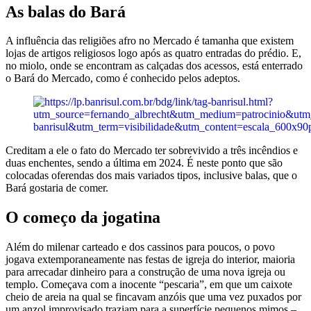
As balas do Bará
A influência das religiões afro no Mercado é tamanha que existem
lojas de artigos religiosos logo após as quatro entradas do prédio. E,
no miolo, onde se encontram as calçadas dos acessos, está enterrado
o Bará do Mercado, como é conhecido pelos adeptos.
Creditam a ele o fato do Mercado ter sobrevivido a três incêndios e
duas enchentes, sendo a última em 2024. É neste ponto que são
colocadas oferendas dos mais variados tipos, inclusive balas, que o
Bará gostaria de comer.
O começo da jogatina
Além do milenar carteado e dos cassinos para poucos, o povo
jogava extemporaneamente nas festas de igreja do interior, maioria
para arrecadar dinheiro para a construção de uma nova igreja ou
templo. Começava com a inocente “pescaria”, em que um caixote
cheio de areia na qual se fincavam anzóis que uma vez puxados por
um anzol improvisado traziam para a superfície pequenos mimos –