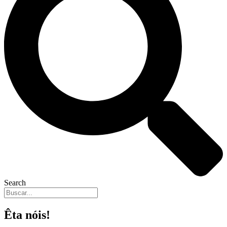
Search
Êta nóis!