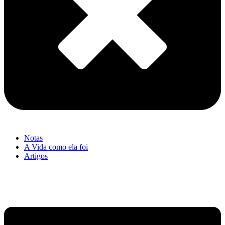
Notas
A Vida como ela foi
Artigos