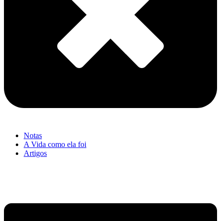
Notas
A Vida como ela foi
Artigos