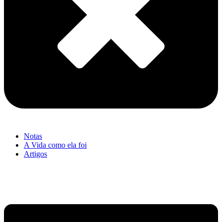
Notas
A Vida como ela foi
Artigos