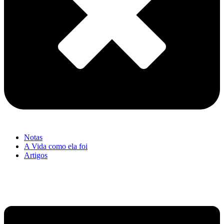
Notas
A Vida como ela foi
Artigos