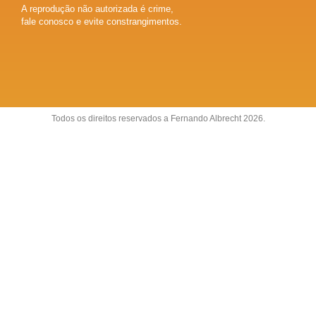
A reprodução não autorizada é crime,
fale conosco e evite constrangimentos.
Todos os direitos reservados a Fernando Albrecht 2026.
Sobre
Anuncie
Fale conosco
Política de Privacidade