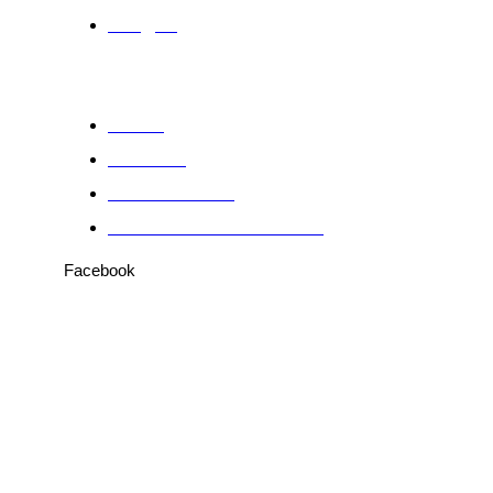
Artigos
Sobre
Anuncie
Fale conosco
Política de Privacidade
Facebook