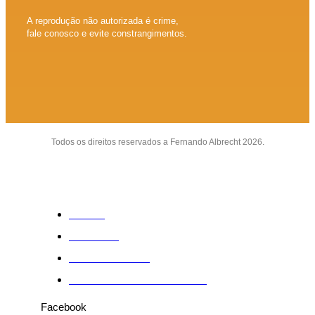
A reprodução não autorizada é crime,
fale conosco e evite constrangimentos.
Todos os direitos reservados a Fernando Albrecht 2026.
Sobre
Anuncie
Fale conosco
Política de Privacidade
Facebook