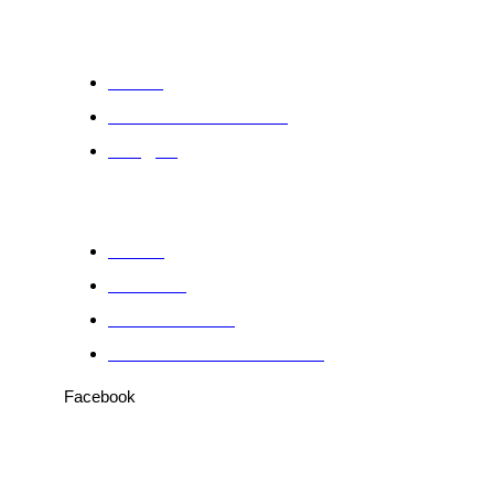
Notas
A vida como ela foi
Artigos
Sobre
Anuncie
Fale conosco
Política de Privacidade
Facebook