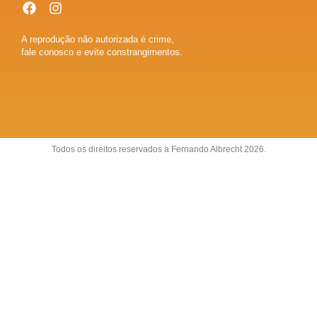
A reprodução não autorizada é crime,
fale conosco e evite constrangimentos.
Todos os direitos reservados a Fernando Albrecht 2026.
Sobre
Anuncie
Fale conosco
Política de Privacidade