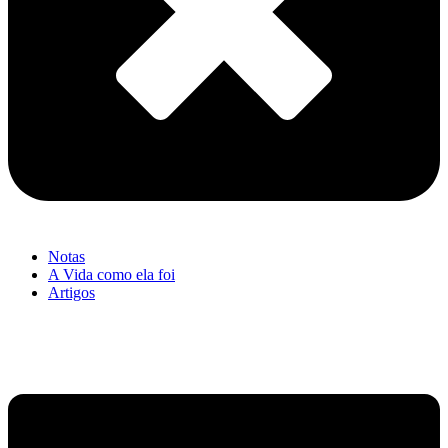
Notas
A Vida como ela foi
Artigos