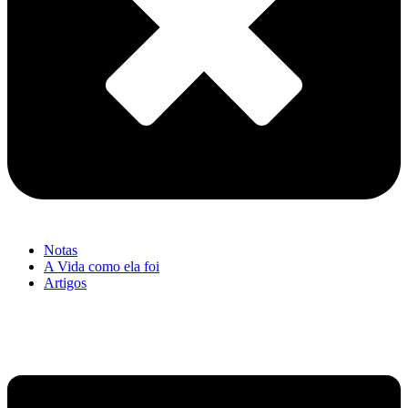
Notas
A Vida como ela foi
Artigos