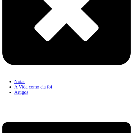
Notas
A Vida como ela foi
Artigos