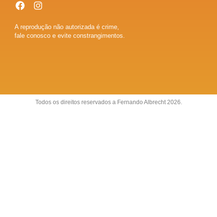
A reprodução não autorizada é crime,
fale conosco e evite constrangimentos.
Todos os direitos reservados a Fernando Albrecht 2026.
Sobre
Anuncie
Fale conosco
Política de Privacidade