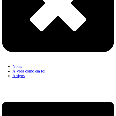
Notas
A Vida como ela foi
Artigos