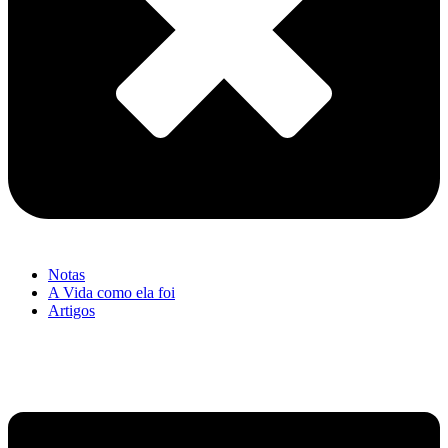
Notas
A Vida como ela foi
Artigos