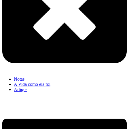
Notas
A Vida como ela foi
Artigos