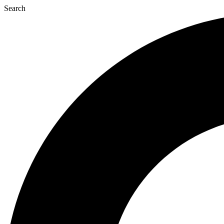
Ir
Search
para
o
conteúdo