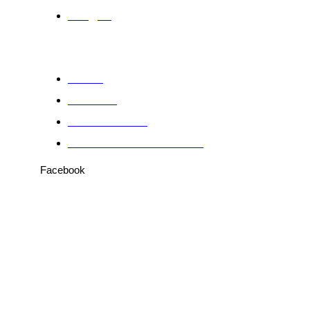
Artigos
Sobre
Anuncie
Fale conosco
Política de Privacidade
Facebook