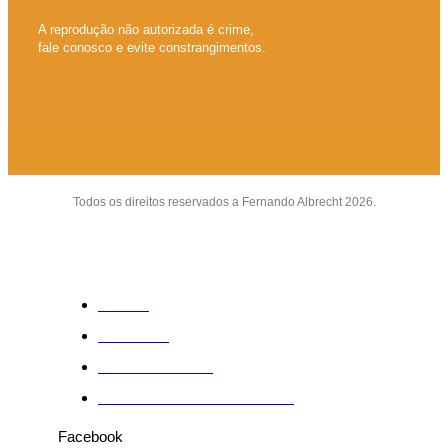
A reprodução não autorizada é crime,
fale conosco e evite constrangimentos.
Todos os direitos reservados a Fernando Albrecht 2026.
Sobre
Anuncie
Fale conosco
Política de Privacidade
Facebook