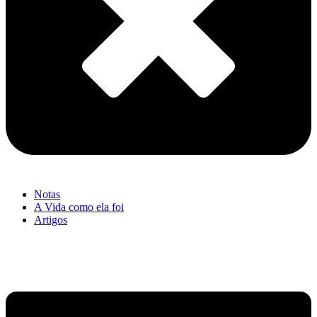
Notas
A Vida como ela foi
Artigos