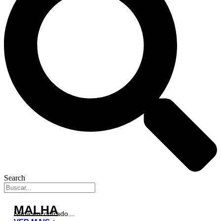
Search
MALHA
Nada encontrado...