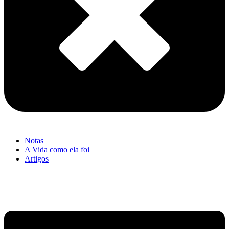
Notas
A Vida como ela foi
Artigos