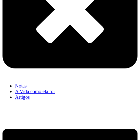
Notas
A Vida como ela foi
Artigos