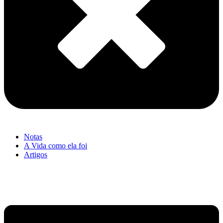
Notas
A Vida como ela foi
Artigos