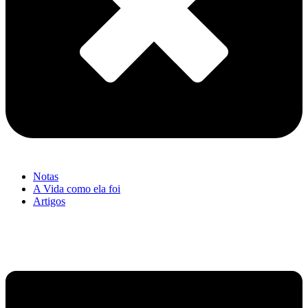
Notas
A Vida como ela foi
Artigos