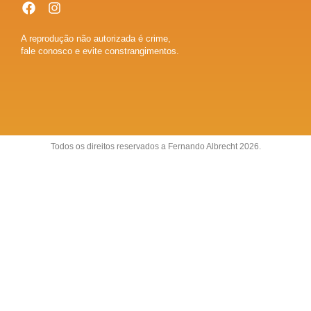
A reprodução não autorizada é crime,
fale conosco e evite constrangimentos.
Todos os direitos reservados a Fernando Albrecht 2026.
Sobre
Anuncie
Fale conosco
Política de Privacidade