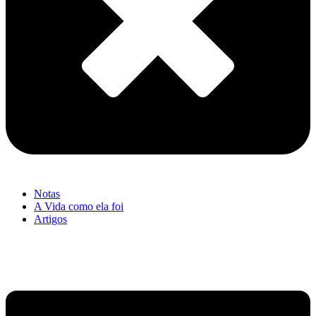
Notas
A Vida como ela foi
Artigos