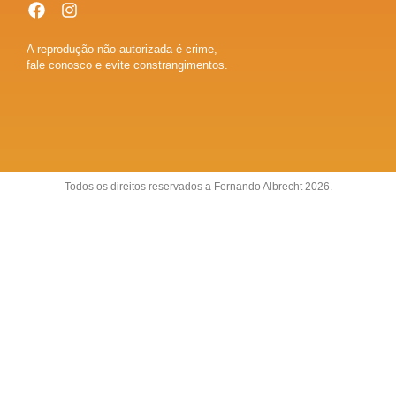
A reprodução não autorizada é crime,
fale conosco e evite constrangimentos.
Todos os direitos reservados a Fernando Albrecht 2026.
Sobre
Anuncie
Fale conosco
Política de Privacidade