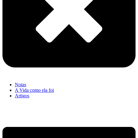
Notas
A Vida como ela foi
Artigos