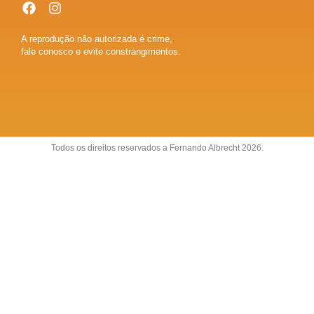
A reprodução não autorizada é crime,
fale conosco e evite constrangimentos.
Todos os direitos reservados a Fernando Albrecht 2026.
Sobre
Anuncie
Fale conosco
Política de Privacidade