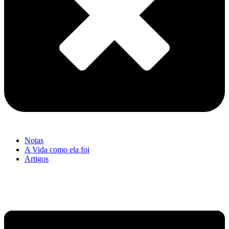
Notas
A Vida como ela foi
Artigos