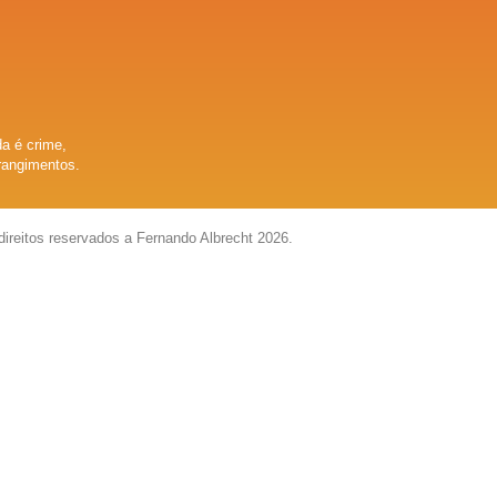
a é crime,
rangimentos.
direitos reservados a Fernando Albrecht 2026.