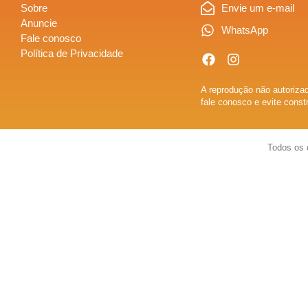
Sobre
Envie um e-mail
Anuncie
WhatsApp
Fale conosco
Política de Privacidade
A reprodução não autorizad
fale conosco e evite const
Todos os 
Sobre
Anuncie
Fale conosco
Política de Privacidade