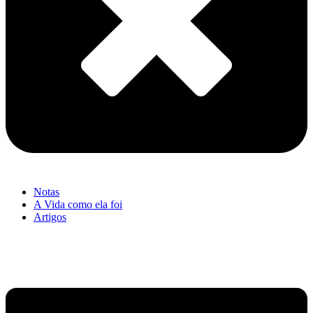
Notas
A Vida como ela foi
Artigos