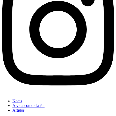
Notas
A vida como ela foi
Artigos