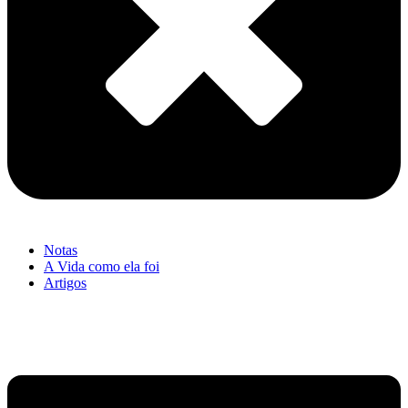
Notas
A Vida como ela foi
Artigos