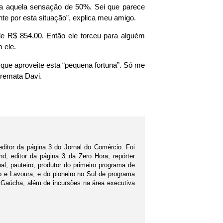
fica aquela sensação de 50%. Sei que parece
e por esta situação”, explica meu amigo.
de R$ 854,00. Então ele torceu para alguém
 ele.
 que aproveite esta “pequena fortuna”. Só me
rremata Davi.
editor da página 3 do Jornal do Comércio. Foi
d, editor da página 3 da Zero Hora, repórter
nal, pauteiro, produtor do primeiro programa de
po e Lavoura, e do pioneiro no Sul de programa
 Gaúcha, além de incursões na área executiva