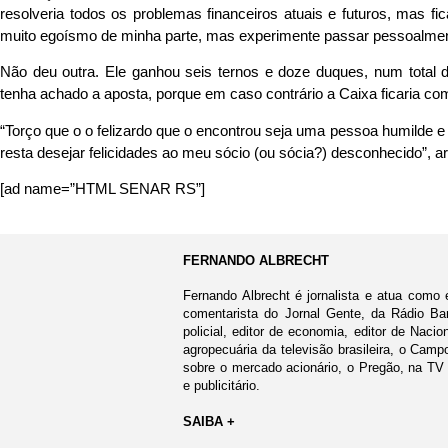
resolveria todos os problemas financeiros atuais e futuros, mas 
muito egoísmo de minha parte, mas experimente passar pessoalment
Não deu outra. Ele ganhou seis ternos e doze duques, num total 
tenha achado a aposta, porque em caso contrário a Caixa ficaria com
“Torço que o o felizardo que o encontrou seja uma pessoa humilde e
resta desejar felicidades ao meu sócio (ou sócia?) desconhecido”, a
[ad name=”HTML SENAR RS”]
FERNANDO ALBRECHT
Fernando Albrecht é jornalista e atua como 
comentarista do Jornal Gente, da Rádio Ban
policial, editor de economia, editor de Nacio
agropecuária da televisão brasileira, o Cam
sobre o mercado acionário, o Pregão, na TV
e publicitário.
SAIBA +