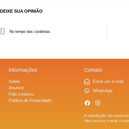
DEIXE SUA OPINIÃO
No tempo das carabinas
Informações
Contato
Sobre
Envie um e-mail
Anuncie
WhatsApp
Fale conosco
Política de Privacidade
A reprodução não autorizad
fale conosco e evite const