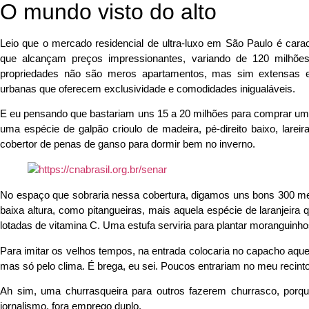
O mundo visto do alto
Leio que o mercado residencial de ultra-luxo em São Paulo é cara
que alcançam preços impressionantes, variando de 120 milhões
propriedades não são meros apartamentos, mas sim extensas e 
urbanas que oferecem exclusividade e comodidades inigualáveis.
E eu pensando que bastariam uns 15 a 20 milhões para comprar um 
uma espécie de galpão crioulo de madeira, pé-direito baixo, lare
cobertor de penas de ganso para dormir bem no inverno.
No espaço que sobraria nessa cobertura, digamos uns bons 300 metr
baixa altura, como pitangueiras, mais aquela espécie de laranjeir
lotadas de vitamina C. Uma estufa serviria para plantar moranguinhos
Para imitar os velhos tempos, na entrada colocaria no capacho aque
mas só pelo clima. É brega, eu sei. Poucos entrariam no meu recint
Ah sim, uma churrasqueira para outros fazerem churrasco, porq
jornalismo, fora emprego duplo.