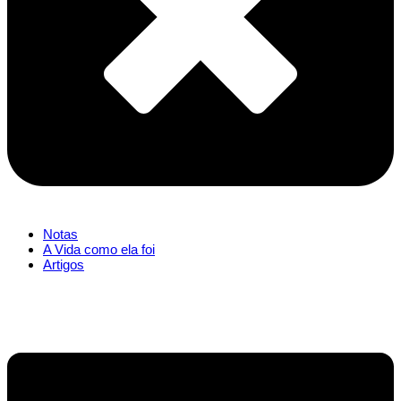
Notas
A Vida como ela foi
Artigos