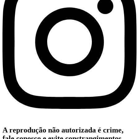
A reprodução não autorizada é crime,
fale conosco e evite constrangimentos.