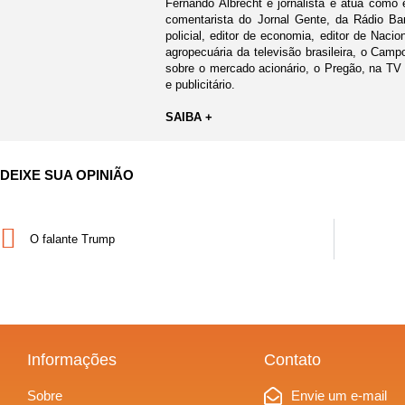
Fernando Albrecht é jornalista e atua como 
comentarista do Jornal Gente, da Rádio Ban
policial, editor de economia, editor de Nacio
agropecuária da televisão brasileira, o Cam
sobre o mercado acionário, o Pregão, na TV
e publicitário.
SAIBA +
DEIXE SUA OPINIÃO
O falante Trump
Informações
Contato
Sobre
Envie um e-mail