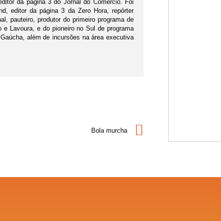
editor da página 3 do Jornal do Comércio. Foi
d, editor da página 3 da Zero Hora, repórter
nal, pauteiro, produtor do primeiro programa de
po e Lavoura, e do pioneiro no Sul de programa
 Gaúcha, além de incursões na área executiva
Bola murcha