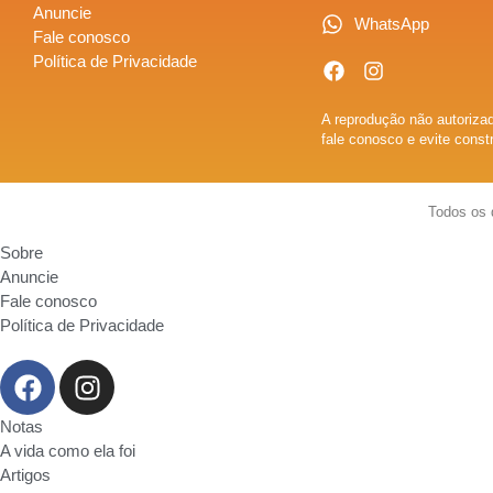
Anuncie
WhatsApp
Fale conosco
Política de Privacidade
A reprodução não autorizad
fale conosco e evite const
Todos os 
Sobre
Anuncie
Fale conosco
Política de Privacidade
Notas
A vida como ela foi
Artigos