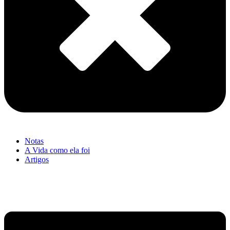
Notas
A Vida como ela foi
Artigos