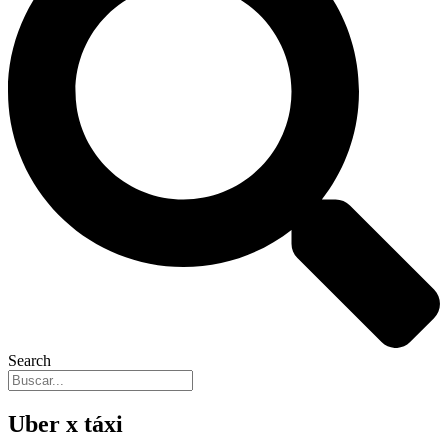
Search
Uber x táxi