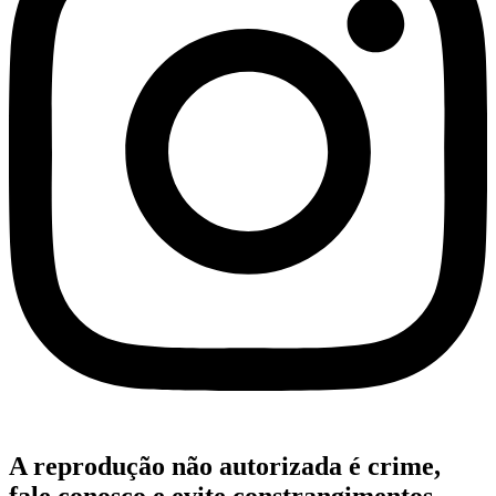
A reprodução não autorizada é crime,
fale conosco e evite constrangimentos.