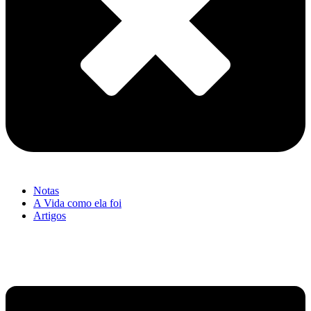
Notas
A Vida como ela foi
Artigos