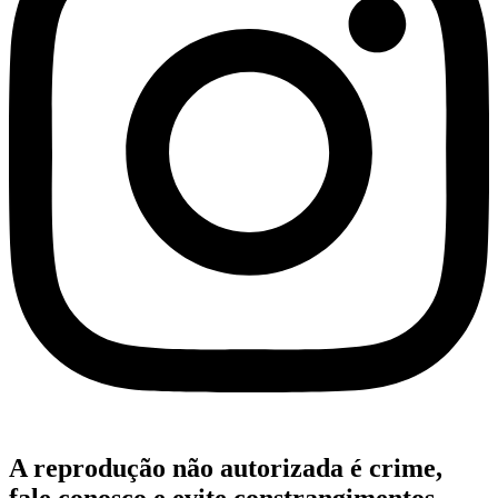
A reprodução não autorizada é crime,
fale conosco e evite constrangimentos.