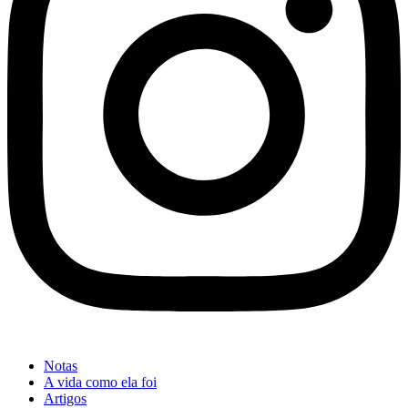
Notas
A vida como ela foi
Artigos