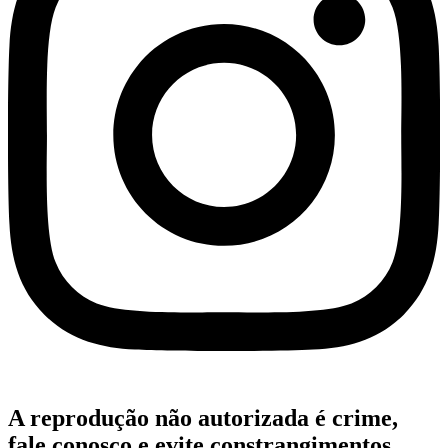
A reprodução não autorizada é crime,
fale conosco e evite constrangimentos.