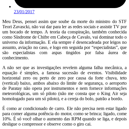
23/01/2017
Meu Deus, pensei assim que soube da morte do ministro do STF
Teori Zavascki, não vai dar para ler as redes sociais e assistir TV por
um bocado de tempo. A teoria da conspiração, também conhecida
como Síndrome de Chifre em Cabeça de Cavalo, vai dominar todo o
universo da informação. E ela sempre é desencadeada por leigos no
assunto, aviação no caso, e logo em seguida por “especialistas”, que
são especialistas com aspas tingidos por falsa áurea de
conhecimento.
A não ser que as investigações revelem alguma falha mecânica, a
equação é simples, a famosa sucessão de eventos. Visibilidade
horizontal zero ou perto de zero por causa da forte chuva, teto
(vertical) baixo, ambos abaixo do limite de segurança, o aeroporto
de Paratay não opera por instrumentos e nem fornece informações
meteorológicas, um só piloto (não me consta que o King Air seja
homologado para um só piloto), e a cereja do bolo, patrão a bordo.
É como ar condicionado de carro. Ele não precisa nem estar ligado
para comer alguma potência do motor, como se brinca; ligado, come
10%. É só você olhar o aumento das RPM quando se liga, e depois
desligue o compressor e observe como o giro cai.