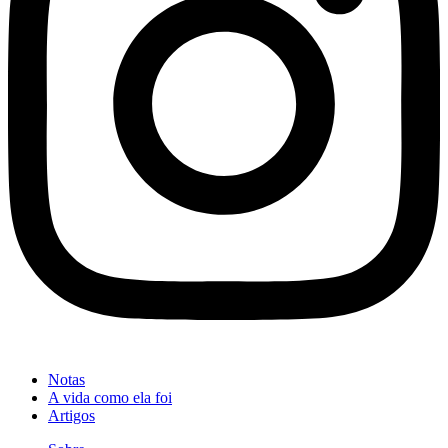
Notas
A vida como ela foi
Artigos